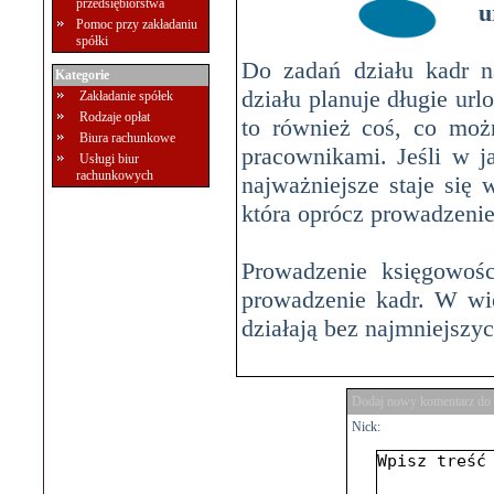
przedsiębiorstwa
u
Pomoc przy zakładaniu
spółki
Do zadań działu kadr n
Kategorie
działu planuje długie ur
Zakładanie spółek
Rodzaje opłat
to również coś, co moż
Biura rachunkowe
pracownikami. Jeśli w j
Usługi biur
rachunkowych
najważniejsze staje się 
która oprócz prowadzenie
Prowadzenie księgowośc
prowadzenie kadr. W wie
działają bez najmniejszy
Dodaj nowy komentarz do 
Nick: