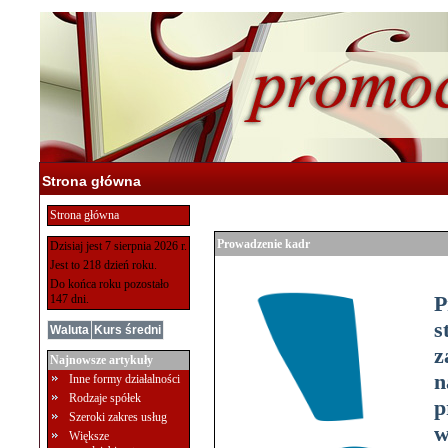
Strona główna
Strona główna
Prowadzenie kadr
Dzisiaj jest 7 sierpnia 2026 r.
Jest to 218 dzień roku.
Do końca roku pozostało
P
147 dni.
s
Waluta
Kurs średni
z
Najnowsze artykuły
n
Inne formy działalności
Rodzaje spółek
p
Szeroki zakres usług
w
Większe