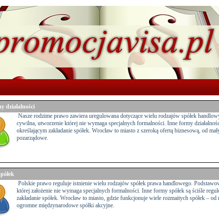
y działalności
Nasze rodzime prawo zawiera uregulowana dotyczące wielu rodzajów spółek handlowy
cywilna, utworzenie której nie wymaga specjalnych formalności. Inne formy działalnoś
określającym zakładanie spółek. Wrocław to miasto z szeroką ofertą biznesową, od mał
pozarządowe.
spółek
Polskie prawo reguluje istnienie wielu rodzajów spółek prawa handlowego. Podstawow
której założenie nie wymaga specjalnych formalności. Inne formy spółek są ściśle regu
zakładanie spółek. Wrocław to miasto, gdzie funkcjonuje wiele rozmaitych spółek – od 
ogromne międzynarodowe spółki akcyjne.