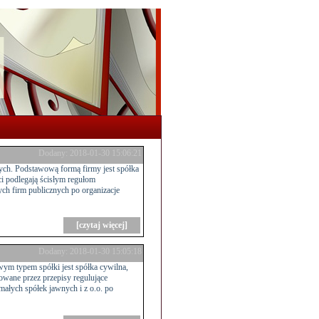
Dodany: 2018-01-30 15:06:21
ch. Podstawową formą firmy jest spółka
ci podlegają ścisłym regułom
ych firm publicznych po organizacje
[czytaj więcej]
Dodany: 2018-01-30 15:05:18
ym typem spółki jest spółka cywilna,
lowane przez przepisy regulujące
małych spółek jawnych i z o.o. po