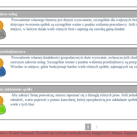
akres usług
Prowadzenie własnego biznesu jest dużym wyzwaniem, szczególnie dla większych fir
dotyczące tworzenia spółek są szczególnie ważne z punktu widzenia pracodawcy. Jeśli 
miejsce, w którym działa wiele różnych firm i zajmują się szeroką gamą działań.
przedsiębiorstwa
Prowadzenie własnej działalności gospodarczej to duże wyzwanie, zwłaszcza jeśli chod
szerszym zakresie usług. Szczególnie istotne z punktu widzenia przedsiębiorcy są przep
Wrocław to miejsce, gdzie funkcjonuje bardzo wiele różnych spółek, zajmujących się s
zy zakładaniu spółki
Aby założyć firmę prawniczą, musisz zapoznać się z dżunglą różnych praw. Jeśli jednak
odnaleźć, warto poprosić o pomoc kancelarię, której specjalnością jest zakładanie spół
wiele z tych biur.
1
2
wis o Twoich finansach. Dowiedz się czym jest rachunkowość, księgowość i finanse. Zaprasz