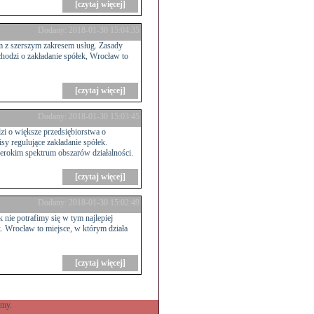
[czytaj więcej]
Dodany: 2018-01-30 15:04:35
m z szerszym zakresem usług. Zasady
chodzi o zakładanie spółek, Wrocław to
[czytaj więcej]
Dodany: 2018-01-30 15:03:45
zi o większe przedsiębiorstwa o
isy regulujące zakładanie spółek.
zerokim spektrum obszarów działalności.
[czytaj więcej]
Dodany: 2018-01-30 15:02:49
 nie potrafimy się w tym najlepiej
ek. Wrocław to miejsce, w którym działa
[czytaj więcej]
amy.