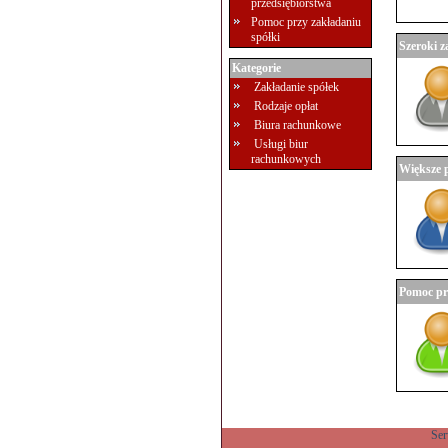
przedsiębiorstwa
Pomoc przy zakładaniu
spółki
Szeroki z
Kategorie
Zakładanie spółek
Rodzaje opłat
Biura rachunkowe
Usługi biur
rachunkowych
Większe 
Pomoc pr
Ser