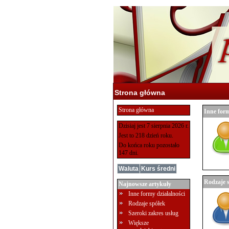
Strona główna
Strona główna
Inne form
Dzisiaj jest 7 sierpnia 2026 r.
Jest to 218 dzień roku.
Do końca roku pozostało
147 dni.
Waluta
Kurs średni
Rodzaje 
Najnowsze artykuły
Inne formy działalności
Rodzaje spółek
Szeroki zakres usług
Większe