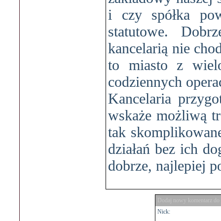
i czy spółka po
statutowe. Dobr
kancelarią nie cho
to miasto z wiel
codziennych operac
Kancelaria przygot
wskaże możliwą tr
tak skomplikowane
działań bez ich do
dobrze, najlepiej p
Dodaj nowy komentarz do 
Nick: