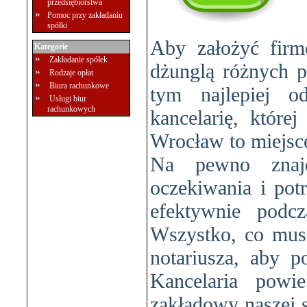
przedsiębiorstwa
Pomoc przy zakładaniu
spółki
Aby założyć firm
Kategorie
Zakładanie spółek
dżunglą różnych p
Rodzaje opłat
Biura rachunkowe
tym najlepiej o
Usługi biur
rachunkowych
kancelarię, której
Wrocław to miejsce
Na pewno znajd
oczekiwania i pot
efektywnie podcz
Wszystko, co musis
notariusza, aby 
Kancelaria powi
zakładowy naszej s