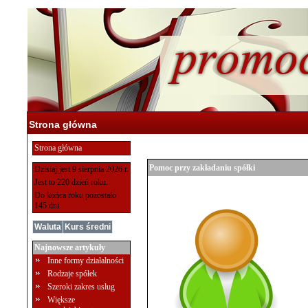
Strona główna
Strona główna
Pomoc przy zakładaniu spółki
Dzisiaj jest 9 sierpnia 2026 r.
Jest to 220 dzień roku.
Do końca roku pozostało
145 dni.
Waluta
Kurs średni
Najnowsze artykuły
Inne formy działalności
Rodzaje spółek
Szeroki zakres usług
Większe